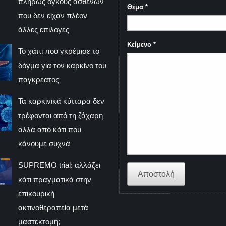
πλήρως όγκους ασθενών
Θέμα
*
που δεν είχαν πλέον
άλλες επιλογές
Κείμενο
*
Το χάπι που γκρέμισε το
δόγμα για τον καρκίνο του
παγκρέατος
Τα καρκινικά κύτταρα δεν
τρέφονται από τη ζάχαρη
αλλά από κάτι που
κάνουμε συχνά
SUPREMO trial: αλλάζει
Αποστολή
κάτι πραγματικά στην
επικουρική
ακτινοθεραπεία μετά
μαστεκτομή;