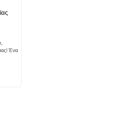
ίας
e,
μας! Ένα