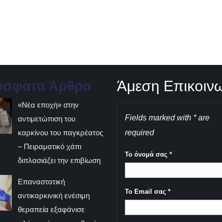
Άμεση Επικοιν
όσφατα Άρθρα
«Νέα εποχή» στην
Fields marked with * are
αντιμετώπιση του
καρκίνου του παγκρέατος
required
– Πειραματικό χάπι
Το όνομά σας
*
διπλασιάζει την επιβίωση
Επαναστατική
Το Email σας
*
αντικαρκινική ενέσιμη
θεραπεία εξαφάνισε