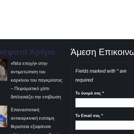
Άμεση Επικοιν
όσφατα Άρθρα
«Νέα εποχή» στην
Fields marked with * are
αντιμετώπιση του
καρκίνου του παγκρέατος
required
– Πειραματικό χάπι
Το όνομά σας
*
διπλασιάζει την επιβίωση
Επαναστατική
Το Email σας
*
αντικαρκινική ενέσιμη
θεραπεία εξαφάνισε