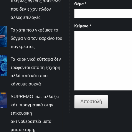
πλήρως όγκους ασθενών
Θέμα
*
που δεν είχαν πλέον
άλλες επιλογές
Κείμενο
*
Το χάπι που γκρέμισε το
δόγμα για τον καρκίνο του
παγκρέατος
Τα καρκινικά κύτταρα δεν
τρέφονται από τη ζάχαρη
αλλά από κάτι που
κάνουμε συχνά
SUPREMO trial: αλλάζει
Αποστολή
κάτι πραγματικά στην
επικουρική
ακτινοθεραπεία μετά
μαστεκτομή;