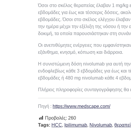
Όσοι στο σκέλος θεραπείας έλαβαν 1 mg/kg ε
εβδομάδες για έως και τέσσερις δόσεις, ακ
εβδομάδες. Όσοι στο σκέλος ελέγχου έλαβαν 
την ημέρα μέχρι την εξέλιξη της νόσου ή τη
δοκιμή, τα οποία παρουσιάστηκαν στη συνάντ
Οι ανεπιθύμητες ενέργειες που εμφανίστηκ
εξάνθημα, κνησμό, κόπωση και διάρροια.
Η συνιστώμενη δόση nivolumab για αυτή την 
ενδοφλεβίως κάθε 3 εβδομάδες για έως και 
εβδομάδες ή 480 mg nivolumab κάθε 4 εβδο
Πλήρεις πληροφορίες συνταγογράφησης θα ε
Πηγή :
https://www.medscape.com/
Προβολές:
260
Tags:
HCC
,
Ipilimumab
,
Nivolumab
,
θεραπεί