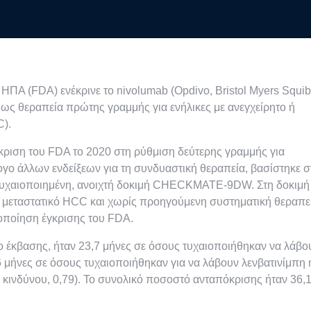
Α (FDA) ενέκρινε το nivolumab (Opdivo, Bristol Myers Squib
) ως θεραπεία πρώτης γραμμής για ενήλικες με ανεγχείρητο ή
C).
γκριση του FDA το 2020 στη ρύθμιση δεύτερης γραμμής για
γο άλλων ενδείξεων για τη συνδυαστική θεραπεία, βασίστηκε σ
 τυχαιοποιημένη, ανοιχτή δοκιμή CHECKMATE-9DW. Στη δοκιμή
 ή μεταστατικό HCC και χωρίς προηγούμενη συστηματική θεραπε
οποίηση έγκρισης του FDA.
ο έκβασης, ήταν 23,7 μήνες σε όσους τυχαιοποιήθηκαν να λάβο
6 μήνες σε όσους τυχαιοποιήθηκαν για να λάβουν λενβατινίμπη 
α κινδύνου, 0,79). Το συνολικό ποσοστό ανταπόκρισης ήταν 36,