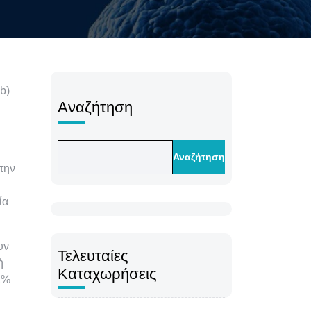
b)
Αναζήτηση
Αναζήτηση
την
ία
υν
Τελευταίες
ή
Καταχωρήσεις
1%