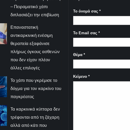
– Πειραματικό χάπι
Το όνομά σας
*
διπλασιάζει την επιβίωση
Επαναστατική
Το Email σας
*
αντικαρκινική ενέσιμη
θεραπεία εξαφάνισε
πλήρως όγκους ασθενών
Θέμα
*
που δεν είχαν πλέον
άλλες επιλογές
Κείμενο
*
Το χάπι που γκρέμισε το
δόγμα για τον καρκίνο του
παγκρέατος
Τα καρκινικά κύτταρα δεν
τρέφονται από τη ζάχαρη
αλλά από κάτι που