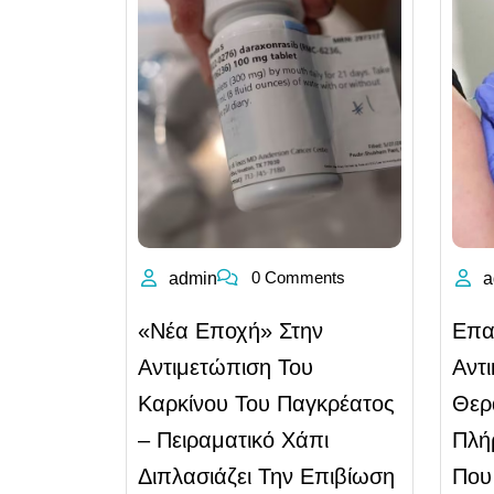
0 Comments
admin
a
«Νέα Εποχή» Στην
Επα
Αντιμετώπιση Του
Αντι
Καρκίνου Του Παγκρέατος
Θερ
– Πειραματικό Χάπι
Πλή
Διπλασιάζει Την Επιβίωση
Που