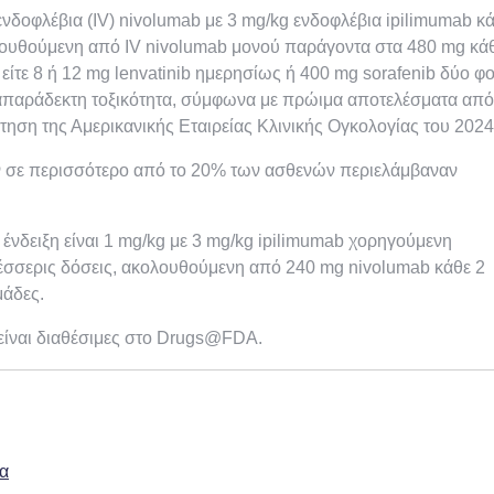
νδοφλέβια (IV) nivolumab με 3 mg/kg ενδοφλέβια ipilimumab κά
ολουθούμενη από IV nivolumab μονού παράγοντα στα 480 mg κά
είτε 8 ή 12 mg lenvatinib ημερησίως ή 400 mg sorafenib δύο φ
ν απαράδεκτη τοξικότητα, σύμφωνα με πρώιμα αποτελέσματα από
ηση της Αμερικανικής Εταιρείας Κλινικής Ογκολογίας του 2024
αν σε περισσότερο από το 20% των ασθενών περιελάμβαναν
ένδειξη είναι 1 mg/kg με 3 mg/kg ipilimumab χορηγούμενη
τέσσερις δόσεις, ακολουθούμενη από 240 mg nivolumab κάθε 2
μάδες.
ίναι διαθέσιμες στο Drugs@FDA.
α