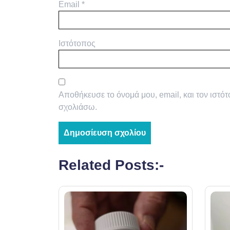
Email
*
Ιστότοπος
Αποθήκευσε το όνομά μου, email, και τον ιστό
σχολιάσω.
Related Posts:-