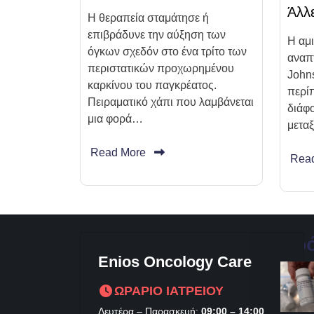
Άλλ
Η θεραπεία σταμάτησε ή
επιβράδυνε την αύξηση των
Η αμ
όγκων σχεδόν στο ένα τρίτο των
αναπ
περιστατικών προχωρημένου
Johns
καρκίνου του παγκρέατος.
περίπ
Πειραματικό χάπι που λαμβάνεται
διάφ
μια φορά…
μετα
Read More
Rea
Πρ
Enios Oncology Care
ΩΡΑΡΙΟ ΙΑΤΡΕΙΟΥ
Δευτέρα – Παρασκευή:
09:00 – 14:00