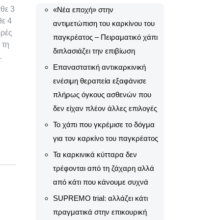
θε 3
«Νέα εποχή» στην
θε 4
αντιμετώπιση του καρκίνου του
ορές
παγκρέατος – Πειραματικό χάπι
 τη
διπλασιάζει την επιβίωση
.
Επαναστατική αντικαρκινική
ενέσιμη θεραπεία εξαφάνισε
πλήρως όγκους ασθενών που
δεν είχαν πλέον άλλες επιλογές
Το χάπι που γκρέμισε το δόγμα
για τον καρκίνο του παγκρέατος
Τα καρκινικά κύτταρα δεν
τρέφονται από τη ζάχαρη αλλά
από κάτι που κάνουμε συχνά
SUPREMO trial: αλλάζει κάτι
πραγματικά στην επικουρική