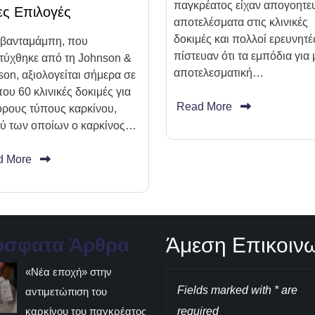
παγκρέατος είχαν απογοητε
ες Επιλογές
αποτελέσματα στις κλινικές
δοκιμές και πολλοί ερευνητέ
ιβανταμάμπη, που
πίστευαν ότι τα εμπόδια για 
τύχθηκε από τη Johnson &
αποτελεσματική…
on, αξιολογείται σήμερα σε
ου 60 κλινικές δοκιμές για
Read More
ορους τύπους καρκίνου,
ξύ των οποίων ο καρκίνος…
d More
Άμεση Επικοιν
όσφατα Άρθρα
«Νέα εποχή» στην
Fields marked with * are
αντιμετώπιση του
καρκίνου του παγκρέατος
required