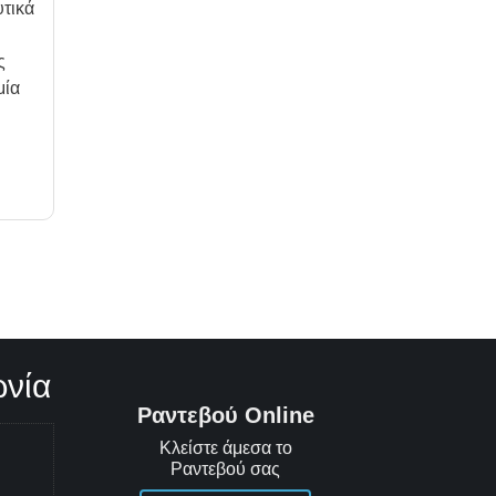
υτικά
ς
μία
ωνία
Ραντεβού Online
Κλείστε άμεσα το
Ραντεβού σας