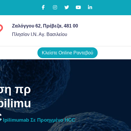
Ζαλόγγου 62, Πρέβεζα, 481 00
Πλησίον Ι.Ν. Αγ. Βασιλείου
Κλείστε Online Ραντεβού
ση πρ
pilimu
C
 Ipilimumab Σε Προηγμένο HCC