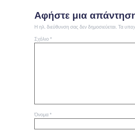
Αφήστε μια απάντησ
Η ηλ. διεύθυνση σας δεν δημοσιεύεται.
Τα υποχ
Σχόλιο
*
Όνομα
*