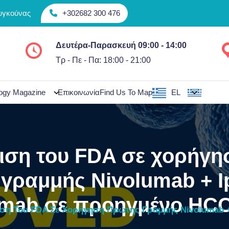
Συγκούνας
+302682 300 476
Δευτέρα-Παρασκευή 09:00 - 14:00
Τρ - Πε - Πα: 18:00 - 21:00
ogy Magazine
Επικοινωνία
Find Us To Map
EL
ιση του FDA σε χορήγη
γραμμής Nivolumab + I
mab σε προηγμένο HC
ση Του FDA Σε Χορήγηση Πρώτης Γραμμής Nivolumab +