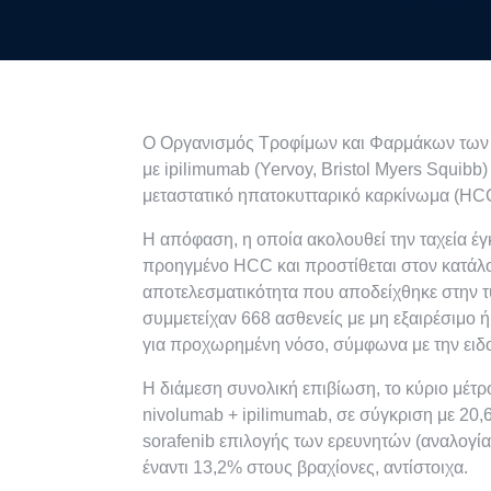
Ο Οργανισμός Τροφίμων και Φαρμάκων των ΗΠ
με ipilimumab (Yervoy, Bristol Myers Squibb
μεταστατικό ηπατοκυτταρικό καρκίνωμα (HC
Η απόφαση, η οποία ακολουθεί την ταχεία έ
προηγμένο HCC και προστίθεται στον κατάλο
αποτελεσματικότητα που αποδείχθηκε στην
συμμετείχαν 668 ασθενείς με μη εξαιρέσιμο
για προχωρημένη νόσο, σύμφωνα με την ειδ
Η διάμεση συνολική επιβίωση, το κύριο μέτρ
nivolumab + ipilimumab, σε σύγκριση με 20,
sorafenib επιλογής των ερευνητών (αναλογί
έναντι 13,2% στους βραχίονες, αντίστοιχα.