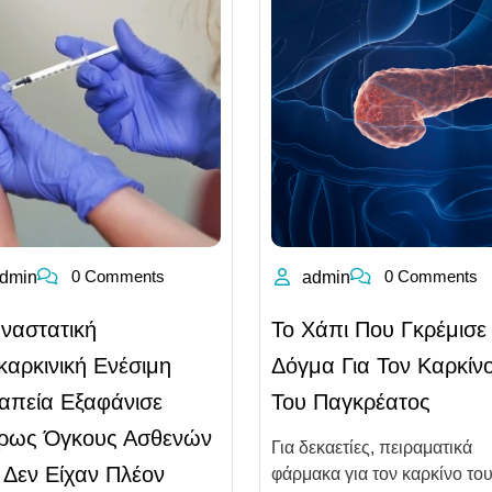
0 Comments
0 Comments
dmin
admin
ναστατική
Το Χάπι Που Γκρέμισε
καρκινική Ενέσιμη
Δόγμα Για Τον Καρκίν
απεία Εξαφάνισε
Του Παγκρέατος
ρως Όγκους Ασθενών
Για δεκαετίες, πειραματικά
 Δεν Είχαν Πλέον
φάρμακα για τον καρκίνο το