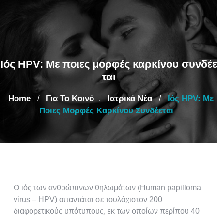
Ιός HPV: Με ποιες μορφές καρκίνου συνδέε
ται
Home
Για Το Κοινό
Ιατρικά Νέα
Ιός HPV: Με
/
,
/
Ποιες Μορφές Καρκίνου Συνδέεται
Ο ιός των ανθρώπινων θηλωμάτων (Human papilloma
virus – HPV) απαντάται σε τουλάχιστον 200
διαφορετικούς υπότυπους, εκ των οποίων περίπου 40