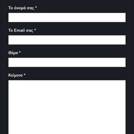
Το όνομά σας
*
Το Email σας
*
Θέμα
*
Κείμενο
*