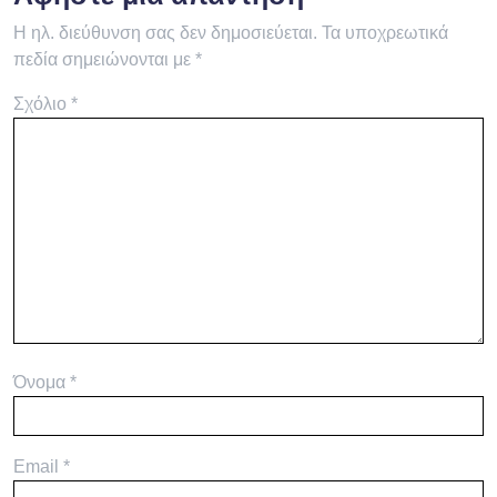
Η ηλ. διεύθυνση σας δεν δημοσιεύεται.
Τα υποχρεωτικά
πεδία σημειώνονται με
*
Σχόλιο
*
Όνομα
*
Email
*