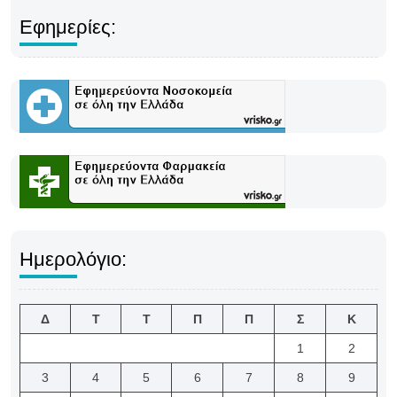
Εφημερίες:
Ημερολόγιο:
Δ
Τ
Τ
Π
Π
Σ
Κ
1
2
3
4
5
6
7
8
9