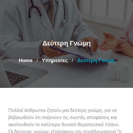
Δεύτερη Γνώμη
Home
Υπηρεσίες
Δεύτερη Γνώμη
/
/
Πολλοί άνθρωποι ζητούν μια δεύτερη γνώμη, για να
βεβαιωθούν ότι παίρνουν τις σωστές αποφάσεις και
ακολουθούν το καλύτερο δυνατό θεραπευτικό πλάνο.
Οι δεύτερες γνώμες εξαλείφουν τον προβληματισμό “τι