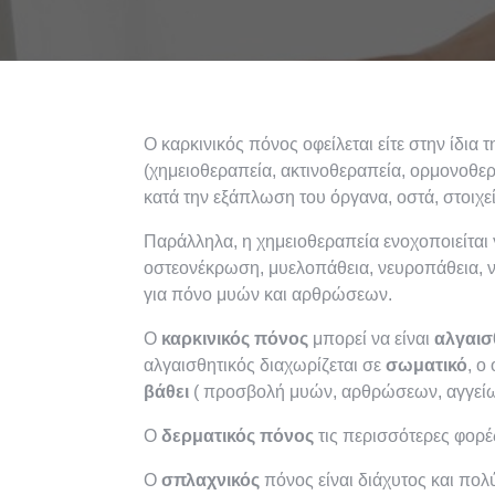
Ο καρκινικός πόνος οφείλεται είτε στην ίδια 
(χημειοθεραπεία, ακτινοθεραπεία, ορμονοθερα
κατά την εξάπλωση του όργανα, οστά, στοιχε
Παράλληλα, η χημειοθεραπεία ενοχοποιείται 
οστεονέκρωση, μυελοπάθεια, νευροπάθεια, ν
για πόνο μυών και αρθρώσεων.
Ο
καρκινικός πόνος
μπορεί να είναι
αλγαισ
αλγαισθητικός διαχωρίζεται σε
σωματικό
, ο
βάθει
( προσβολή μυών, αρθρώσεων, αγγείων
Ο
δερματικός πόνος
τις περισσότερες φορές
Ο
σπλαχνικός
πόνος είναι διάχυτος και πο