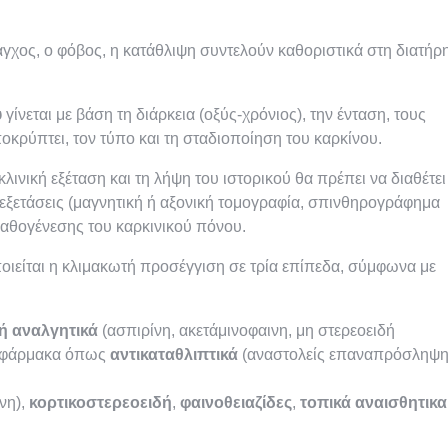
χος, ο φόβος, η κατάθλιψη συντελούν καθοριστικά στη διατήρ
υ
γίνεται με βάση τη διάρκεια (οξύς-χρόνιος), την ένταση, τους
κρύπτει, τον τύπο και τη σταδιοποίηση του καρκίνου.
ινική εξέταση και τη λήψη του ιστορικού θα πρέπει να διαθέτει
 εξετάσεις (μαγνητική ή αξονική τομογραφία, σπινθηρογράφημα
 παθογένεσης του καρκινικού πόνου.
οιείται η κλιμακωτή προσέγγιση σε τρία επίπεδα, σύμφωνα με
ή αναλγητικά
(ασπιρίνη, ακετάμινοφαινη, μη στερεοειδή
ά φάρμακα όπως
αντικαταθλιπτικά
(αναστολείς επαναπρόσληψ
νη),
κορτικοστερεοειδή
,
φαινοθειαζίδες
,
τοπικά αναισθητικα