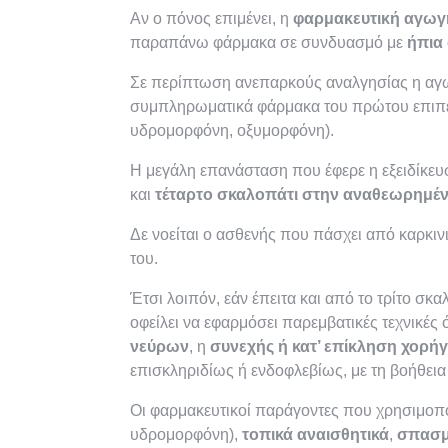
Αν ο πόνος επιμένει, η
φαρμακευτική αγωγ
παραπάνω φάρμακα σε συνδυασμό με
ήπια
Σε περίπτωση ανεπαρκούς αναλγησίας η αγωγ
συμπληρωματικά φάρμακα του πρώτου επιπ
υδρομορφόνη, οξυμορφόνη).
Η μεγάλη επανάσταση που έφερε η εξειδίκευσ
και
τέταρτο σκαλοπάτι στην αναθεωρημένη
Δε νοείται ο ασθενής που πάσχει από καρκιν
του.
Έτσι λοιπόν, εάν έπειτα και από το τρίτο σκ
οφείλει να εφαρμόσει παρεμβατικές τεχνικές
νεύρων
, η
συνεχής ή κατ’ επίκληση χορή
επισκληριδίως ή ενδοφλεβίως, με τη βοήθεια
Οι φαρμακευτικοί παράγοντες που χρησιμοπο
υδρομορφόνη),
τοπικά αναισθητικά
,
σπασμ