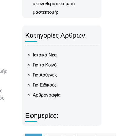
ακτινοθεραπεία μετά
μαστεκτομή;
Κατηγορίες Άρθρων:
Ιατρικά Νέα
Για το Κοινό
ζωής
Για Ασθενείς
Για Ειδικούς
ός
Αρθρογραφία
ός
Εφημερίες: