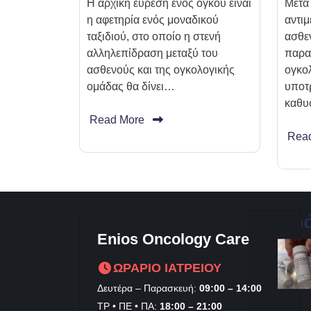
Η αρχική εύρεση ενός όγκου είναι
Μετά
η αφετηρία ενός μοναδικού
αντιμ
ταξιδιού, στο οποίο η στενή
ασθε
αλληλεπίδραση μεταξύ του
παρα
ασθενούς και της ογκολογικής
ογκολ
ομάδας θα δίνει…
υποτ
καθυ
Read More
Rea
Πρ
Enios Oncology Care
ΩΡΑΡΙΟ ΙΑΤΡΕΙΟΥ
Δευτέρα – Παρασκευή:
09:00 – 14:00
ΤΡ • ΠΕ • ΠΑ:
18:00 – 21:00