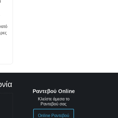
α
ς
νατό
ερες
ωνία
Ραντεβού Online
Κλείστε άμεσα το
Ραντεβού σας
Online Ραντεβού