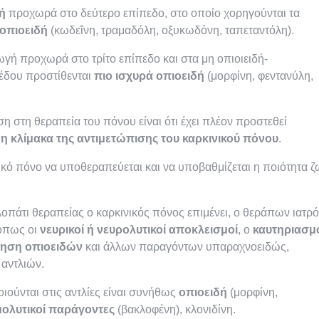
ή
προχωρά στο δεύτερο επίπεδο, στο οποίο χορηγούνται τα
 οπιοειδή
(κωδεΐνη, τραμαδόλη, οξυκωδόνη, ταπεταντόλη).
ή προχωρά στο τρίτο επίπεδο και στα μη οπιοιειδή-
έδου προστίθενται
πιο ισχυρά οπιοειδή
(μορφίνη, φεντανύλη,
η στη θεραπεία του πόνου είναι ότι έχει πλέον προστεθεί
 κλίμακα της αντιμετώπισης του καρκινικού πόνου
.
ικό πόνο να υποθεραπεύεται και να υποβαθμίζεται η ποιότητα 
αλοπάτι θεραπείας ο καρκινικός πόνος επιμένει, ο θεράπων ιατρ
 όπως οι
νευρικοί ή νευρολυτικοί αποκλεισμοί
, ο
καυτηριασμ
γηση οπιοειδών
και άλλων παραγόντων υπαραχνοειδώς,
 αντλιών.
ιούνται στις αντλίες είναι συνήθως
οπιοειδή
(μορφίνη,
ολυτικοί παράγοντες
(βακλοφένη), κλονιδίνη.