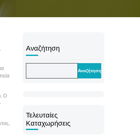
Αναζήτηση
ς
ια
Αναζήτηση
πεία
. Ο
ω
Τελευταίες
Καταχωρήσεις
υτος.