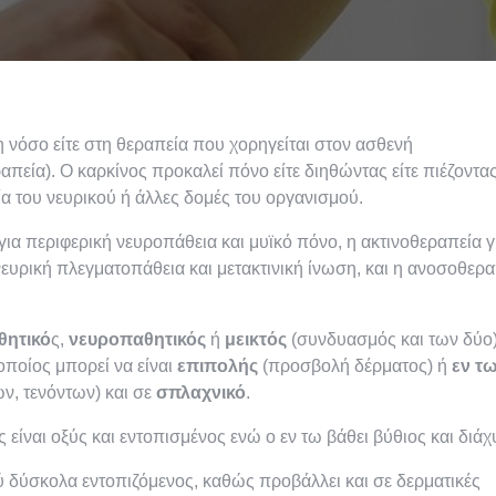
τη νόσο είτε στη θεραπεία που χορηγείται στον ασθενή
πεία). Ο καρκίνος προκαλεί πόνο είτε διηθώντας είτε πιέζοντα
ία του νευρικού ή άλλες δομές του οργανισμού.
για περιφερική νευροπάθεια και μυϊκό πόνο, η ακτινοθεραπεία γ
ευρική πλεγματοπάθεια και μετακτινική ίνωση, και η ανοσοθερα
θητικό
ς,
νευροπαθητικός
ή
μεικτός
(συνδυασμός και των δύο)
 οποίος μπορεί να είναι
επιπολής
(προσβολή δέρματος) ή
εν τ
, τενόντων) και σε
σπλαχνικό
.
 είναι οξύς και εντοπισμένος ενώ ο εν τω βάθει βύθιος και διάχ
λύ δύσκολα εντοπιζόμενος, καθώς προβάλλει και σε δερματικές