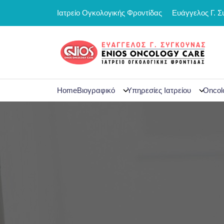
Skip
περιεχόμενο
Ιατρείο Ογκολογικής Φροντίδας
Ευάγγελος Γ. 
to
content
Home
Βιογραφικό
Υπηρεσίες Ιατρείου
Oncol