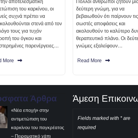
 την αποτελεσματική
Πολλοί άνθρωποι ζητούν μι
ετώπιση του καρκίνου, οι
δεύτερη γνώμη, για να
νείς συχνά πρέπει να
βεβαιωθούν ότι παίρνουν τι
κολουθούνται στενά από τον
σωστές αποφάσεις και
όγο τους για τυχόν
ακολουθούν το καλύτερο δυ
ροπή του όγκου και
θεραπευτικό πλάνο. Οι δεύτ
στερημένες παρενέργειες…
γνώμες εξαλείφουν…
d More
Read More
Άμεση Επικοιν
όσφατα Άρθρα
«Νέα εποχή» στην
Fields marked with * are
αντιμετώπιση του
καρκίνου του παγκρέατος
required
– Πειραματικό χάπι