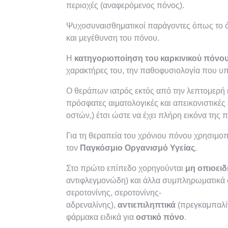
περιοχές (αναφερόμενος πόνος).
Ψυχοσυναισθηματικοί παράγοντες όπως το άγ
και μεγέθυνση του πόνου.
Η
κατηγοριοποίηση του καρκινικού πόνο
χαρακτήρες του, την παθοφυσιολογία που υπο
Ο θεράπων ιατρός εκτός από την λεπτομερή κλ
πρόσφατες αιματολογικές και απεικονιστικές
οστών,) έτσι ώστε να έχει πλήρη εικόνα της
Για τη θεραπεία του χρόνιου πόνου χρησιμοπ
τον
Παγκόσμιο Οργανισμό Υγείας
.
Στο πρώτο επίπεδο χορηγούνται
μη οπιοειδ
αντιφλεγμονώδη) και άλλα συμπληρωματικ
σεροτονίνης, σεροτονίνης-
αδρεναλίνης),
αντιεπιληπτικά
(πρεγκαμπαλί
φάρμακα ειδικά για
οστικό πόνο
.