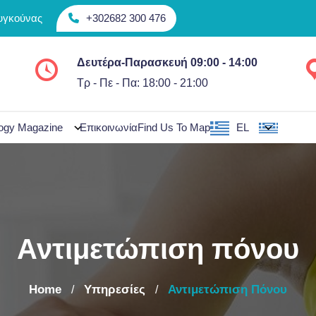
Συγκούνας
+302682 300 476
Δευτέρα-Παρασκευή 09:00 - 14:00
Τρ - Πε - Πα: 18:00 - 21:00
ogy Magazine
Επικοινωνία
Find Us To Map
EL
Αντιμετώπιση πόνου
Home
Υπηρεσίες
Αντιμετώπιση Πόνου
/
/